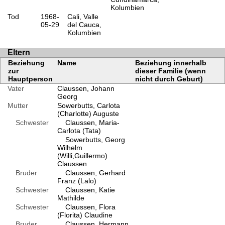
Kolumbien
Tod
1968-
Cali, Valle
05-29
del Cauca,
Kolumbien
Eltern
Beziehung
Name
Beziehung innerhalb
zur
dieser Familie (wenn
Hauptperson
nicht durch Geburt)
Vater
Claussen, Johann
Georg
Mutter
Sowerbutts, Carlota
(Charlotte) Auguste
Schwester
Claussen, Maria-
Carlota (Tata)
Sowerbutts, Georg
Wilhelm
(Willi,Guillermo)
Claussen
Bruder
Claussen, Gerhard
Franz (Lalo)
Schwester
Claussen, Katie
Mathilde
Schwester
Claussen, Flora
(Florita) Claudine
Bruder
Claussen, Hermann