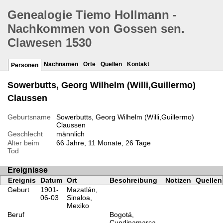
Genealogie Tiemo Hollmann -
Nachkommen von Gossen sen.
Clawesen 1530
Nachnamen
Orte
Quellen
Kontakt
Personen
Sowerbutts, Georg Wilhelm (Willi,Guillermo)
Claussen
Geburtsname
Sowerbutts, Georg Wilhelm (Willi,Guillermo)
Claussen
Geschlecht
männlich
Alter beim
66 Jahre, 11 Monate, 26 Tage
Tod
Ereignisse
Ereignis
Datum
Ort
Beschreibung
Notizen
Quellen
Geburt
1901-
Mazatlán,
06-03
Sinaloa,
Mexiko
Beruf
Bogotá,
Cundinamarca,