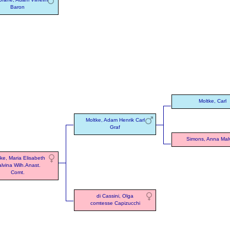
Baron
Moltke, Carl
Moltke, Adam Henrik Carl
Graf
Simons, Anna Mal
ke, Maria Elisabeth
lvina Wilh.Anast.
Comt.
di Cassini, Olga
comtesse Capizucchi