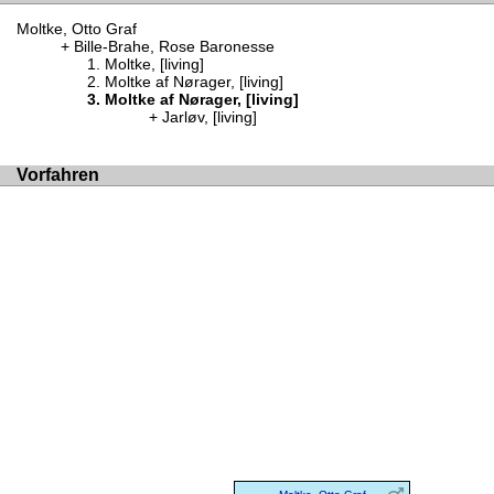
Moltke, Otto Graf
Bille-Brahe, Rose Baronesse
Moltke, [living]
Moltke af Nørager, [living]
Moltke af Nørager, [living]
Jarløv, [living]
Vorfahren