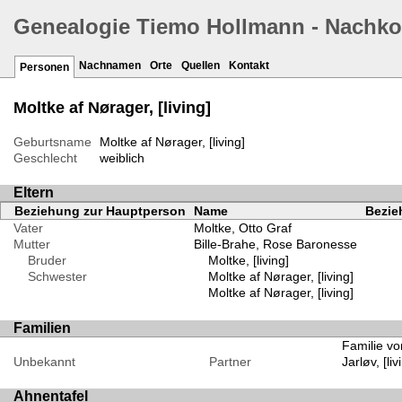
Genealogie Tiemo Hollmann - Nachk
Nachnamen
Orte
Quellen
Kontakt
Personen
Moltke af Nørager, [living]
Geburtsname
Moltke af Nørager, [living]
Geschlecht
weiblich
Eltern
Beziehung zur Hauptperson
Name
Bezie
Vater
Moltke, Otto Graf
Mutter
Bille-Brahe, Rose Baronesse
Bruder
Moltke, [living]
Schwester
Moltke af Nørager, [living]
Moltke af Nørager, [living]
Familien
Familie von
Unbekannt
Partner
Jarløv, [liv
Ahnentafel