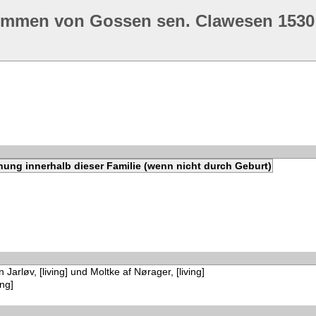
ommen von Gossen sen. Clawesen 1530
hung innerhalb dieser Familie (wenn nicht durch Geburt)
 Jarløv, [living] und Moltke af Nørager, [living]
ing]