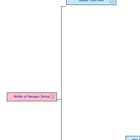
Moltke, Otto Graf
Moltke af Nørager, [living]
Bille