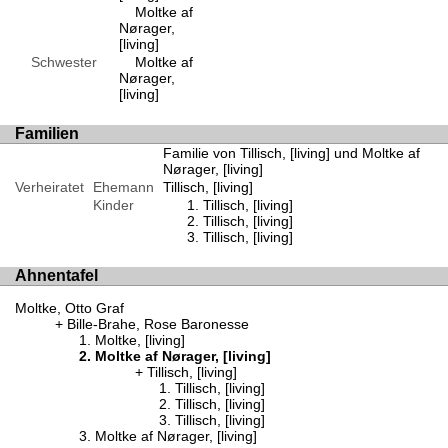
Moltke af
Nørager,
[living]
Schwester
Moltke af
Nørager,
[living]
Familien
Familie von Tillisch, [living] und Moltke af
Nørager, [living]
Verheiratet
Ehemann
Tillisch, [living]
Kinder
Tillisch, [living]
Tillisch, [living]
Tillisch, [living]
Ahnentafel
Moltke, Otto Graf
Bille-Brahe, Rose Baronesse
Moltke, [living]
Moltke af Nørager, [living]
Tillisch, [living]
Tillisch, [living]
Tillisch, [living]
Tillisch, [living]
Moltke af Nørager, [living]