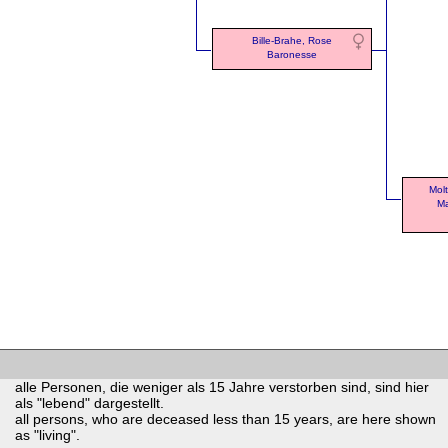
Bille-Brahe, Rose
Baronesse
Molt
Ma
alle Personen, die weniger als 15 Jahre verstorben sind, sind hier
als "lebend" dargestellt.
all persons, who are deceased less than 15 years, are here shown
as "living".