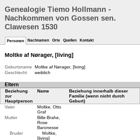
Genealogie Tiemo Hollmann -
Nachkommen von Gossen sen.
Clawesen 1530
Nachnamen
Orte
Quellen
Kontakt
Personen
Moltke af Nørager, [living]
Geburtsname
Moltke af Nørager, [living]
Geschlecht
weiblich
Eltern
Beziehung
Name
Beziehung innerhalb dieser
zur
Familie (wenn nicht durch
Hauptperson
Geburt)
Vater
Moltke, Otto
Graf
Mutter
Bille-Brahe,
Rose
Baronesse
Bruder
Moltke,
[living]