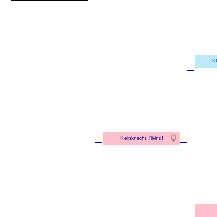
Kl
Kleinknecht, [living]