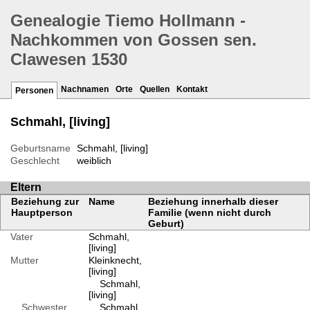
Genealogie Tiemo Hollmann -
Nachkommen von Gossen sen.
Clawesen 1530
Nachnamen
Orte
Quellen
Kontakt
Personen
Schmahl, [living]
Geburtsname
Schmahl, [living]
Geschlecht
weiblich
Eltern
Beziehung zur
Name
Beziehung innerhalb dieser
Hauptperson
Familie (wenn nicht durch
Geburt)
Vater
Schmahl,
[living]
Mutter
Kleinknecht,
[living]
Schmahl,
[living]
Schwester
Schmahl,