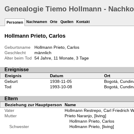
Genealogie Tiemo Hollmann - Nachk
Nachnamen
Orte
Quellen
Kontakt
Personen
Hollmann Prieto, Carlos
Geburtsname
Hollmann Prieto, Carlos
Geschlecht
männlich
Alter beim Tod
54 Jahre, 11 Monate, 3 Tage
Ereignisse
Ereignis
Datum
Ort
Geburt
1938-11-05
Bogotá, Cundin
Tod
1993-10-08
Bogotá, Cundin
Eltern
Beziehung zur Hauptperson
Name
Vater
Hollmann Restrepo, Carl Friedrich Wi
Mutter
Prieto Naranjo, [living]
Hollmann Prieto, Carlos
Schwester
Hollmann Prieto, [living]