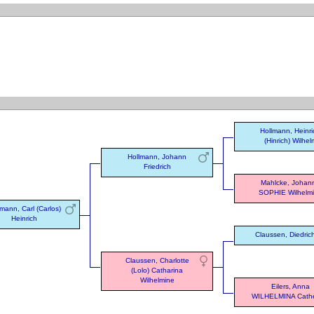
Hollmann, Heinri
(Hinrich) Wilhel
Hollmann, Johann
Friedrich
Mahlcke, Johan
SOPHIE Wilhelm
mann, Carl (Carlos)
Heinrich
Claussen, Diedric
Claussen, Charlotte
(Lolo) Catharina
Wilhelmine
Eilers, Anna
WILHELMINA Cathe