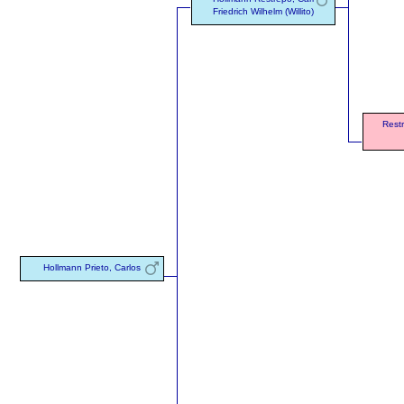
Friedrich Wilhelm (Willito)
Restr
Hollmann Prieto, Carlos