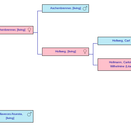
Aschenbrenner, [living]
enbrenner, [living]
Hollweg, Carl
Hollweg, [living]
Hollmann, Carlo
Wilhelmine (Lita
llaveces Atuesta,
[living]