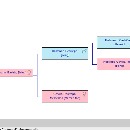
Hollmann, Carl (Ca
Heinrich
Hollmann Restrepo,
[living]
Restrepo Gaviria, If
(Fenita)
ann Gaviria, [living]
Gaviria Restrepo,
Mercedes (Merceditas)
 "lebend" dargestellt.