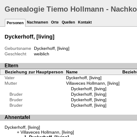
Genealogie Tiemo Hollmann - Nachk
Nachnamen
Orte
Quellen
Kontakt
Personen
Dyckerhoff, [living]
Geburtsname
Dyckerhoff, [living]
Geschlecht
weiblich
Eltern
Beziehung zur Hauptperson
Name
Bezieh
Vater
Dyckerhoff, [living]
Mutter
Villaveces Hollmann, [living]
Dyckerhoff, [living]
Bruder
Dyckerhoff, [living]
Bruder
Dyckerhoff, [living]
Bruder
Dyckerhoff, [living]
Ahnentafel
Dyckerhoff, [living]
Villaveces Hollmann, [living]