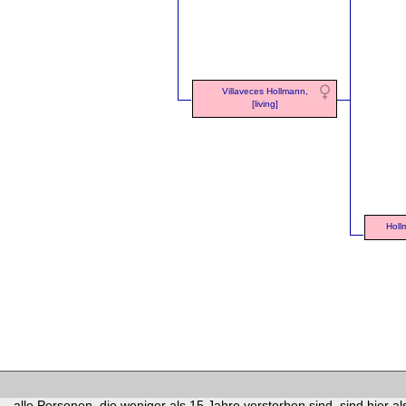
Villaveces Hollmann,
[living]
Hollm
alle Personen, die weniger als 15 Jahre verstorben sind, sind hier als