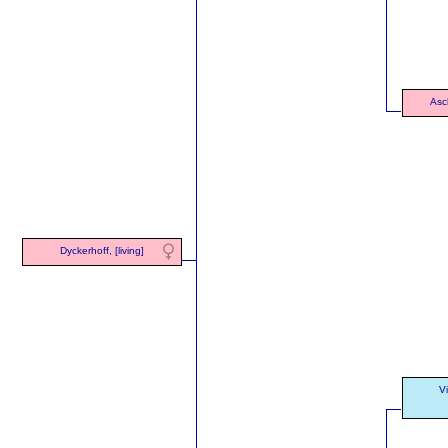
Asch
Dyckerhoff, [living]
Vi