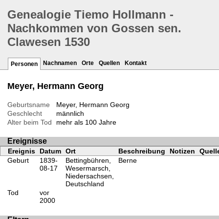
Genealogie Tiemo Hollmann -
Nachkommen von Gossen sen.
Clawesen 1530
Nachnamen
Orte
Quellen
Kontakt
Personen
Meyer, Hermann Georg
Geburtsname
Meyer, Hermann Georg
Geschlecht
männlich
Alter beim Tod
mehr als 100 Jahre
Ereignisse
Ereignis
Datum
Ort
Beschreibung
Notizen
Quell
Geburt
1839-
Bettingbühren,
Berne
08-17
Wesermarsch,
Niedersachsen,
Deutschland
Tod
vor
2000