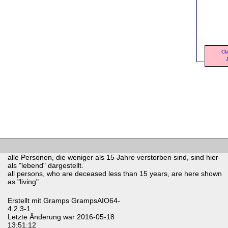
Cl
alle Personen, die weniger als 15 Jahre verstorben sind, sind hier
als "lebend" dargestellt.
all persons, who are deceased less than 15 years, are here shown
as "living".
Erstellt mit
Gramps
GrampsAIO64-
4.2.3-1
Letzte Änderung war 2016-05-18
13:51:12