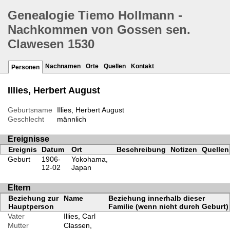
Genealogie Tiemo Hollmann -
Nachkommen von Gossen sen.
Clawesen 1530
Nachnamen
Orte
Quellen
Kontakt
Personen
Illies, Herbert August
Geburtsname
Illies, Herbert August
Geschlecht
männlich
Ereignisse
Ereignis
Datum
Ort
Beschreibung
Notizen
Quellen
Geburt
1906-
Yokohama,
12-02
Japan
Eltern
Beziehung zur
Name
Beziehung innerhalb dieser
Hauptperson
Familie (wenn nicht durch Geburt)
Vater
Illies, Carl
Mutter
Classen,