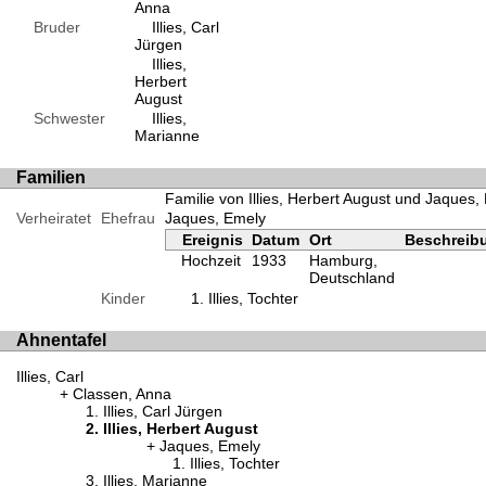
Anna
Bruder
Illies, Carl
Jürgen
Illies,
Herbert
August
Schwester
Illies,
Marianne
Familien
Familie von Illies, Herbert August und Jaques,
Verheiratet
Ehefrau
Jaques, Emely
Ereignis
Datum
Ort
Beschreib
Hochzeit
1933
Hamburg,
Deutschland
Kinder
Illies, Tochter
Ahnentafel
Illies, Carl
Classen, Anna
Illies, Carl Jürgen
Illies, Herbert August
Jaques, Emely
Illies, Tochter
Illies, Marianne