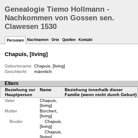
Genealogie Tiemo Hollmann -
Nachkommen von Gossen sen.
Clawesen 1530
Nachnamen
Orte
Quellen
Kontakt
Personen
Chapuis, [living]
Geburtsname
Chapuis, [living]
Geschlecht
männlich
Eltern
Beziehung zur
Name
Beziehung innerhalb dieser
Hauptperson
Familie (wenn nicht durch Geburt)
Vater
Chapuis,
[living]
Mutter
Borchert,
[living]
Bruder
Chapuis,
[living]
Chapuis,
[living]