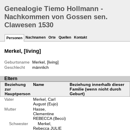
Genealogie Tiemo Hollmann -
Nachkommen von Gossen sen.
Clawesen 1530
Nachnamen
Orte
Quellen
Kontakt
Personen
Merkel, [living]
Geburtsname
Merkel, [living]
Geschlecht
männlich
Eltern
Beziehung
Name
Beziehung innerhalb dieser
zur
Familie (wenn nicht durch
Hauptperson
Geburt)
Vater
Merkel, Carl
August (Eujo)
Mutter
Hasse,
Clementine
REBECCA (Becci)
Schwester
Merkel,
Rebecca JULIE