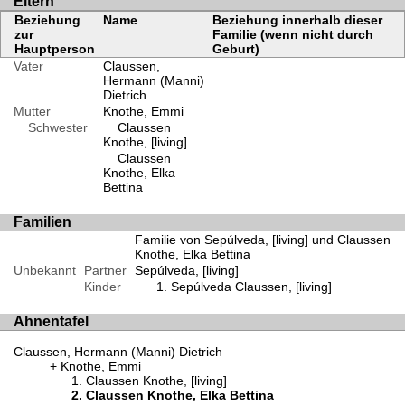
Eltern
Beziehung
Name
Beziehung innerhalb dieser
zur
Familie (wenn nicht durch
Hauptperson
Geburt)
Vater
Claussen,
Hermann (Manni)
Dietrich
Mutter
Knothe, Emmi
Schwester
Claussen
Knothe, [living]
Claussen
Knothe, Elka
Bettina
Familien
Familie von Sepúlveda, [living] und Claussen
Knothe, Elka Bettina
Unbekannt
Partner
Sepúlveda, [living]
Kinder
Sepúlveda Claussen, [living]
Ahnentafel
Claussen, Hermann (Manni) Dietrich
Knothe, Emmi
Claussen Knothe, [living]
Claussen Knothe, Elka Bettina