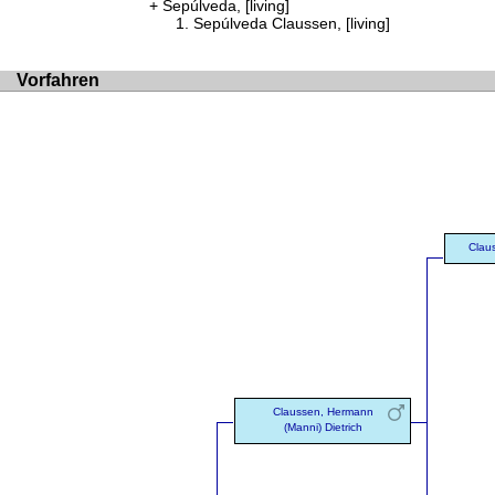
Sepúlveda, [living]
Sepúlveda Claussen, [living]
Vorfahren
Clau
Claussen, Hermann
(Manni) Dietrich