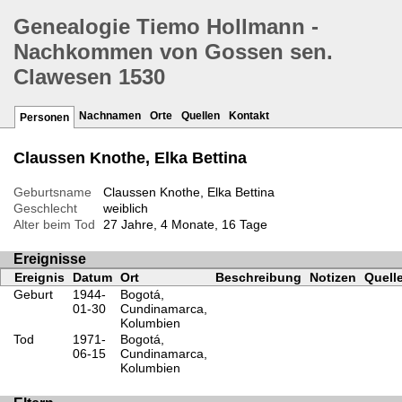
Genealogie Tiemo Hollmann -
Nachkommen von Gossen sen.
Clawesen 1530
Nachnamen
Orte
Quellen
Kontakt
Personen
Claussen Knothe, Elka Bettina
Geburtsname
Claussen Knothe, Elka Bettina
Geschlecht
weiblich
Alter beim Tod
27 Jahre, 4 Monate, 16 Tage
Ereignisse
Ereignis
Datum
Ort
Beschreibung
Notizen
Quell
Geburt
1944-
Bogotá,
01-30
Cundinamarca,
Kolumbien
Tod
1971-
Bogotá,
06-15
Cundinamarca,
Kolumbien