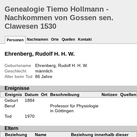
Genealogie Tiemo Hollmann -
Nachkommen von Gossen sen.
Clawesen 1530
Nachnamen
Orte
Quellen
Kontakt
Personen
Ehrenberg, Rudolf H. H. W.
Geburtsname
Ehrenberg, Rudolf H. H. W.
Geschlecht
männlich
Alter beim Tod
86 Jahre
Ereignisse
Ereignis
Datum
Ort
Beschreibung
Notizen
Quellen
Geburt
1884
Beruf
Professor für Physiologie
in Göttingen
Tod
1970
Eltern
Beziehung
Name
Beziehung innerhalb dieser