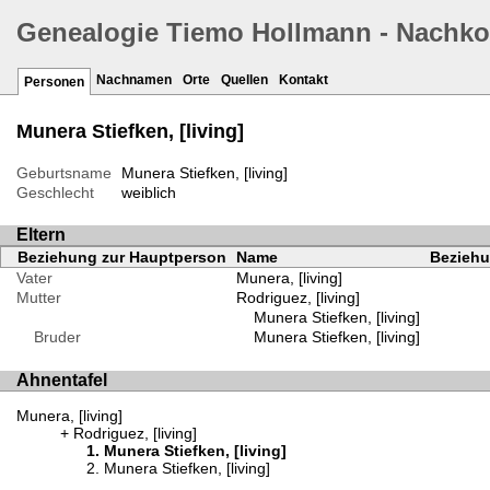
Genealogie Tiemo Hollmann - Nachk
Nachnamen
Orte
Quellen
Kontakt
Personen
Munera Stiefken, [living]
Geburtsname
Munera Stiefken, [living]
Geschlecht
weiblich
Eltern
Beziehung zur Hauptperson
Name
Beziehu
Vater
Munera, [living]
Mutter
Rodriguez, [living]
Munera Stiefken, [living]
Bruder
Munera Stiefken, [living]
Ahnentafel
Munera, [living]
Rodriguez, [living]
Munera Stiefken, [living]
Munera Stiefken, [living]