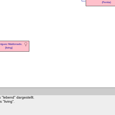
(Fenita)
riguez Maldonado,
[living]
 "lebend" dargestellt.
"living".