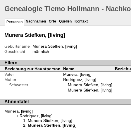
Genealogie Tiemo Hollmann - Nachk
Nachnamen
Orte
Quellen
Kontakt
Personen
Munera Stiefken, [living]
Geburtsname
Munera Stiefken, [living]
Geschlecht
männlich
Eltern
Beziehung zur Hauptperson
Name
Beziehu
Vater
Munera, [living]
Mutter
Rodriguez, [living]
Schwester
Munera Stiefken, [living]
Munera Stiefken, [living]
Ahnentafel
Munera, [living]
Rodriguez, [living]
Munera Stiefken, [living]
Munera Stiefken, [living]