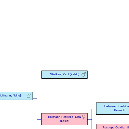
Stiefken, Paul (Pablo)
ollmann, [living]
Hollmann, Carl (Ca
Heinrich
Hollmann Restrepo, Elsa
(Lolita)
Restrepo Gaviria, If