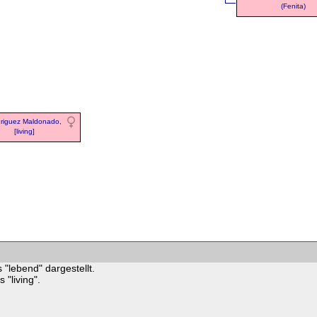
(Fenita)
riguez Maldonado,
[living]
 "lebend" dargestellt.
"living".