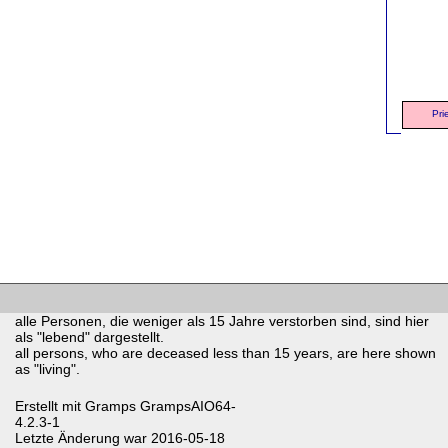
Pri
alle Personen, die weniger als 15 Jahre verstorben sind, sind hier
als "lebend" dargestellt.
all persons, who are deceased less than 15 years, are here shown
as "living".
Erstellt mit
Gramps
GrampsAIO64-
4.2.3-1
Letzte Änderung war 2016-05-18