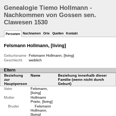
Genealogie Tiemo Hollmann -
Nachkommen von Gossen sen.
Clawesen 1530
Nachnamen
Orte
Quellen
Kontakt
Personen
Felsmann Hollmann, [living]
Geburtsname
Felsmann Hollmann, [living]
Geschlecht
weiblich
Eltern
Beziehung
Name
Beziehung innerhalb dieser
zur
Familie (wenn nicht durch
Hauptperson
Geburt)
Vater
Felsmann,
[living]
Mutter
Hollmann
Prieto, [living]
Bruder
Felsmann
Hollmann,
[living]