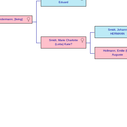
Eduard
edermann, [living]
Smidt, Johann
HERMANN
Smidt, Marie Charlotte
(Lotta) Kate?
Hollmann, Emilie (Mi
Auguste