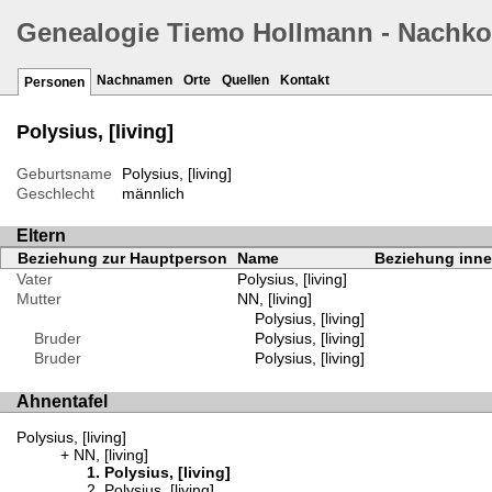
Genealogie Tiemo Hollmann - Nachk
Nachnamen
Orte
Quellen
Kontakt
Personen
Polysius, [living]
Geburtsname
Polysius, [living]
Geschlecht
männlich
Eltern
Beziehung zur Hauptperson
Name
Beziehung inner
Vater
Polysius, [living]
Mutter
NN, [living]
Polysius, [living]
Bruder
Polysius, [living]
Bruder
Polysius, [living]
Ahnentafel
Polysius, [living]
NN, [living]
Polysius, [living]
Polysius, [living]