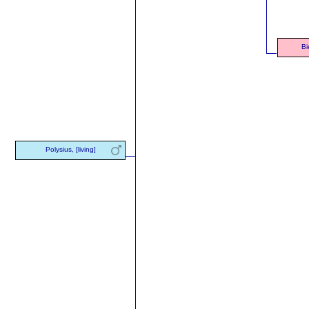
Bi
Polysius, [living]