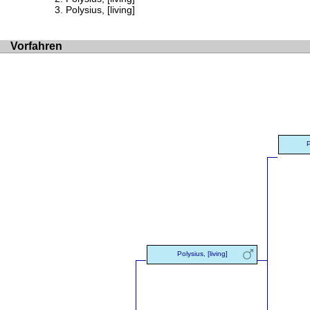
Polysius, [living]
Vorfahren
P
Polysius, [living]