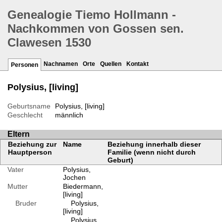
Genealogie Tiemo Hollmann -
Nachkommen von Gossen sen.
Clawesen 1530
Nachnamen
Orte
Quellen
Kontakt
Personen
Polysius, [living]
Geburtsname
Polysius, [living]
Geschlecht
männlich
Eltern
Beziehung zur
Name
Beziehung innerhalb dieser
Hauptperson
Familie (wenn nicht durch
Geburt)
Vater
Polysius,
Jochen
Mutter
Biedermann,
[living]
Bruder
Polysius,
[living]
Polysius,