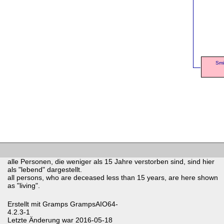
Smi
alle Personen, die weniger als 15 Jahre verstorben sind, sind hier
als "lebend" dargestellt.
all persons, who are deceased less than 15 years, are here shown
as "living".
Erstellt mit
Gramps
GrampsAIO64-
4.2.3-1
Letzte Änderung war 2016-05-18