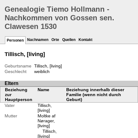
Genealogie Tiemo Hollmann -
Nachkommen von Gossen sen.
Clawesen 1530
Nachnamen
Orte
Quellen
Kontakt
Personen
Tillisch, [living]
Geburtsname
Tillisch, [living]
Geschlecht
weiblich
Eltern
Beziehung
Name
Beziehung innerhalb dieser
zur
Familie (wenn nicht durch
Hauptperson
Geburt)
Vater
Tillisch,
[living]
Mutter
Moltke af
Nørager,
[living]
Tillisch,
[living]