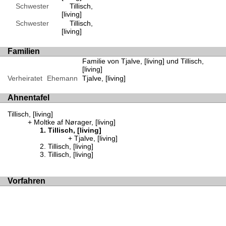
Schwester
Tillisch,
[living]
Schwester
Tillisch,
[living]
Familien
Familie von Tjalve, [living] und Tillisch,
[living]
Verheiratet
Ehemann
Tjalve, [living]
Ahnentafel
Tillisch, [living]
Moltke af Nørager, [living]
Tillisch, [living]
Tjalve, [living]
Tillisch, [living]
Tillisch, [living]
Vorfahren