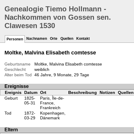
Genealogie Tiemo Hollmann -
Nachkommen von Gossen sen.
Clawesen 1530
Nachnamen
Orte
Quellen
Kontakt
Personen
Moltke, Malvina Elisabeth comtesse
Geburtsname
Moltke, Malvina Elisabeth comtesse
Geschlecht
weiblich
Alter beim Tod
46 Jahre, 9 Monate, 29 Tage
Ereignisse
Ereignis
Datum
Ort
Beschreibung
Notizen
Quellen
Geburt
1825-
Paris, Île-de-
05-31
France,
Frankreich
Tod
1872-
Kopenhagen,
03-29
Dänemark
Eltern