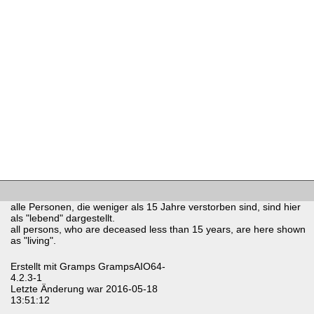
alle Personen, die weniger als 15 Jahre verstorben sind, sind hier
als "lebend" dargestellt.
all persons, who are deceased less than 15 years, are here shown
as "living".
Erstellt mit
Gramps
GrampsAIO64-
4.2.3-1
Letzte Änderung war 2016-05-18
13:51:12