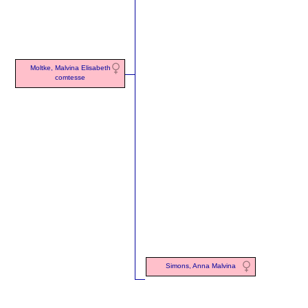
Moltke, Malvina Elisabeth
comtesse
Simons, Anna Malvina