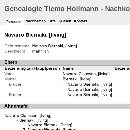
Genealogie Tiemo Hollmann - Nachk
Nachnamen
Orte
Quellen
Kontakt
Personen
Navarro Biernaki, [living]
Geburtsname
Navarro Biernaki, [living]
Geschlecht
männlich
Eltern
Beziehung zur Hauptperson
Name
Beziehu
Vater
Navarro Claussen, [living]
Mutter
Biernaki, [living]
Bruder
Navarro Biernaki, [living]
Navarro Biernaki, [living]
Bruder
Navarro Biernaki, [living]
Ahnentafel
Navarro Claussen, [living]
Biernaki, [living]
Navarro Biernaki, [living]
Navarro Biernaki, [living]