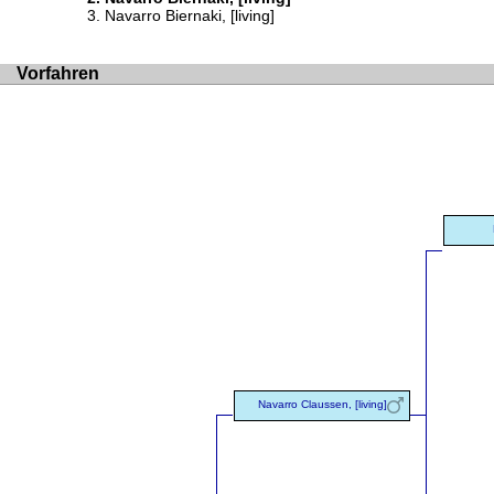
Navarro Biernaki, [living]
Vorfahren
Navarro Claussen, [living]