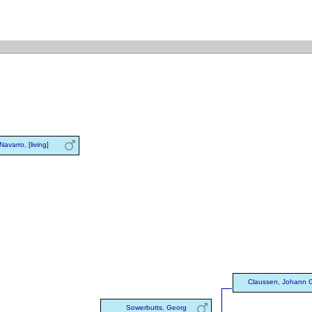
Navarro, [living]
Claussen, Johann 
Sowerbutts, Georg