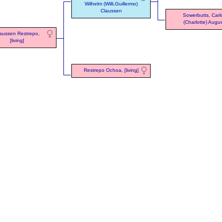
Wilhelm (Willi,Guillermo)
Claussen
Sowerbutts, Carl
(Charlotte) Augu
aussen Restrepo,
[living]
Restrepo Ochoa, [living]