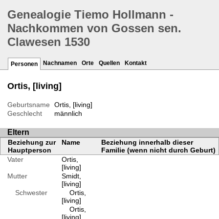
Genealogie Tiemo Hollmann -
Nachkommen von Gossen sen.
Clawesen 1530
Nachnamen
Orte
Quellen
Kontakt
Personen
Ortis, [living]
Geburtsname
Ortis, [living]
Geschlecht
männlich
Eltern
Beziehung zur
Name
Beziehung innerhalb dieser
Hauptperson
Familie (wenn nicht durch Geburt)
Vater
Ortis,
[living]
Mutter
Smidt,
[living]
Schwester
Ortis,
[living]
Ortis,
[living]