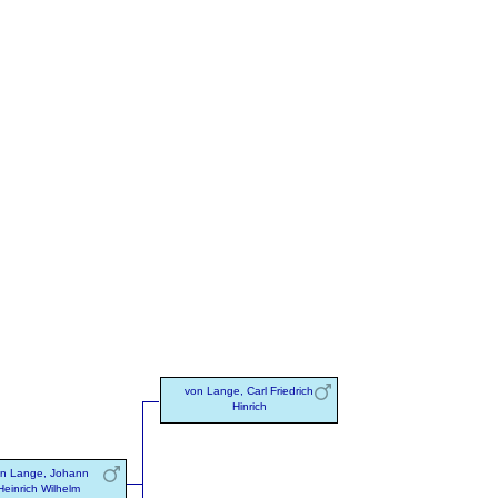
von Lange, Carl Friedrich
Hinrich
n Lange, Johann
Heinrich Wilhelm