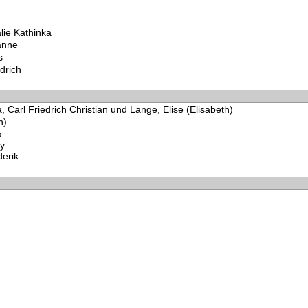
lie Kathinka
anne
s
drich
 Carl Friedrich Christian und Lange, Elise (Elisabeth)
h)
a
y
erik