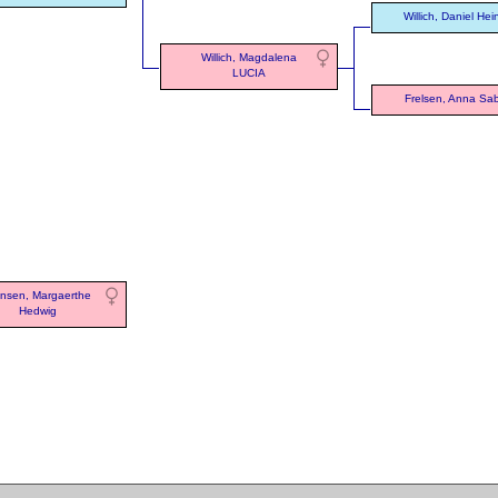
Willich, Daniel Hei
Willich, Magdalena
LUCIA
Frelsen, Anna Sa
nsen, Margaerthe
Hedwig