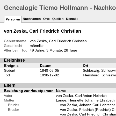
Genealogie Tiemo Hollmann - Nachk
Nachnamen
Orte
Quellen
Kontakt
Personen
von Zeska, Carl Friedrich Christian
Geburtsname
von Zeska, Carl Friedrich Christian
Geschlecht
männlich
Alter beim Tod
49 Jahre, 3 Monate, 28 Tage
Ereignisse
Ereignis
Datum
Ort
Geburt
1849-08-05
Schleswig, Schleswi
Tod
1898-12-02
Flensburg, Schleswi
Eltern
Beziehung zur Hauptperson
Name
Vater
von Zeska, Carl Anton Heinrich
Mutter
Lange, Henriette Johanne Elisabeth
Bruder
von Zeska, Johann Carl Lebrecht
Bruder
von Zeska, Friedrich (Fredrick) Ch
von Zeska, Carl Friedrich Christia