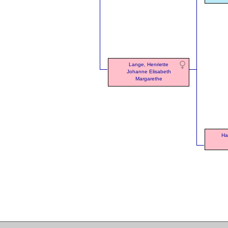
Lange, Henriette
Johanne Elisabeth
Margarethe
Ha