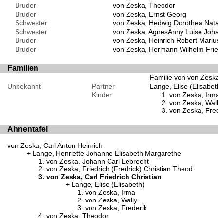
Bruder
von Zeska, Theodor
Bruder
von Zeska, Ernst Georg
Schwester
von Zeska, Hedwig Dorothea Nata
Schwester
von Zeska, AgnesAnny Luise Joh
Bruder
von Zeska, Heinrich Robert Mariu
Bruder
von Zeska, Hermann Wilhelm Frie
Familien
Familie von von Zeska,
Unbekannt
Partner
Lange, Elise (Elisabet
Kinder
von Zeska, Irm
von Zeska, Wall
von Zeska, Fred
Ahnentafel
von Zeska, Carl Anton Heinrich
Lange, Henriette Johanne Elisabeth Margarethe
von Zeska, Johann Carl Lebrecht
von Zeska, Friedrich (Fredrick) Christian Theod.
von Zeska, Carl Friedrich Christian
Lange, Elise (Elisabeth)
von Zeska, Irma
von Zeska, Wally
von Zeska, Frederik
von Zeska, Theodor