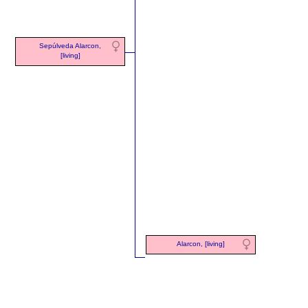
Sepúlveda Alarcon,
[living]
Alarcon, [living]