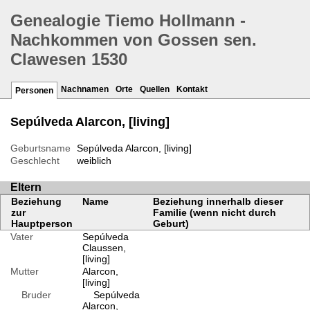
Genealogie Tiemo Hollmann -
Nachkommen von Gossen sen.
Clawesen 1530
Nachnamen
Orte
Quellen
Kontakt
Personen
Sepúlveda Alarcon, [living]
Geburtsname
Sepúlveda Alarcon, [living]
Geschlecht
weiblich
Eltern
Beziehung
Name
Beziehung innerhalb dieser
zur
Familie (wenn nicht durch
Hauptperson
Geburt)
Vater
Sepúlveda
Claussen,
[living]
Mutter
Alarcon,
[living]
Bruder
Sepúlveda
Alarcon,