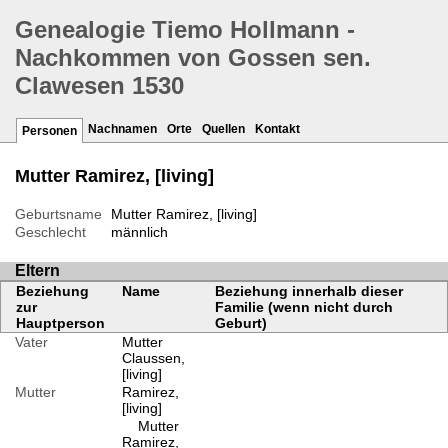
Genealogie Tiemo Hollmann -
Nachkommen von Gossen sen.
Clawesen 1530
Nachnamen
Orte
Quellen
Kontakt
Personen
Mutter Ramirez, [living]
Geburtsname
Mutter Ramirez, [living]
Geschlecht
männlich
Eltern
Beziehung
Name
Beziehung innerhalb dieser
zur
Familie (wenn nicht durch
Hauptperson
Geburt)
Vater
Mutter
Claussen,
[living]
Mutter
Ramirez,
[living]
Mutter
Ramirez,