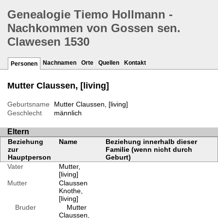
Genealogie Tiemo Hollmann -
Nachkommen von Gossen sen.
Clawesen 1530
Nachnamen
Orte
Quellen
Kontakt
Personen
Mutter Claussen, [living]
Geburtsname
Mutter Claussen, [living]
Geschlecht
männlich
Eltern
Beziehung
Name
Beziehung innerhalb dieser
zur
Familie (wenn nicht durch
Hauptperson
Geburt)
Vater
Mutter,
[living]
Mutter
Claussen
Knothe,
[living]
Bruder
Mutter
Claussen,