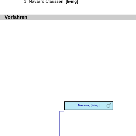
Navarro Claussen, [living]
Vorfahren
Navarro, [living]