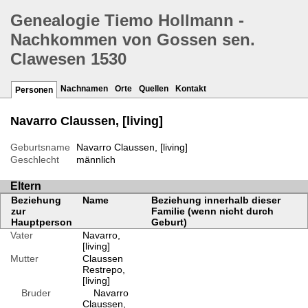
Genealogie Tiemo Hollmann -
Nachkommen von Gossen sen.
Clawesen 1530
Nachnamen
Orte
Quellen
Kontakt
Personen
Navarro Claussen, [living]
Geburtsname
Navarro Claussen, [living]
Geschlecht
männlich
Eltern
Beziehung
Name
Beziehung innerhalb dieser
zur
Familie (wenn nicht durch
Hauptperson
Geburt)
Vater
Navarro,
[living]
Mutter
Claussen
Restrepo,
[living]
Bruder
Navarro
Claussen,