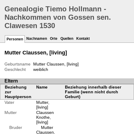
Genealogie Tiemo Hollmann -
Nachkommen von Gossen sen.
Clawesen 1530
Nachnamen
Orte
Quellen
Kontakt
Personen
Mutter Claussen, [living]
Geburtsname
Mutter Claussen, [living]
Geschlecht
weiblich
Eltern
Beziehung
Name
Beziehung innerhalb dieser
zur
Familie (wenn nicht durch
Hauptperson
Geburt)
Vater
Mutter,
[living]
Mutter
Claussen
Knothe,
[living]
Bruder
Mutter
Claussen,