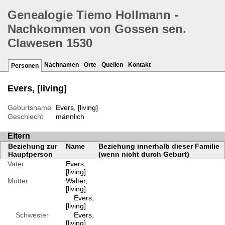
Genealogie Tiemo Hollmann -
Nachkommen von Gossen sen.
Clawesen 1530
Nachnamen
Orte
Quellen
Kontakt
Personen
Evers, [living]
Geburtsname
Evers, [living]
Geschlecht
männlich
Eltern
Beziehung zur
Name
Beziehung innerhalb dieser Familie
Hauptperson
(wenn nicht durch Geburt)
Vater
Evers,
[living]
Mutter
Walter,
[living]
Evers,
[living]
Schwester
Evers,
[living]