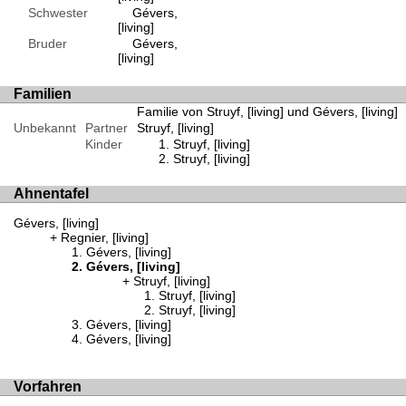
Schwester
Gévers,
[living]
Bruder
Gévers,
[living]
Familien
Familie von Struyf, [living] und Gévers, [living]
Unbekannt
Partner
Struyf, [living]
Kinder
Struyf, [living]
Struyf, [living]
Ahnentafel
Gévers, [living]
Regnier, [living]
Gévers, [living]
Gévers, [living]
Struyf, [living]
Struyf, [living]
Struyf, [living]
Gévers, [living]
Gévers, [living]
Vorfahren