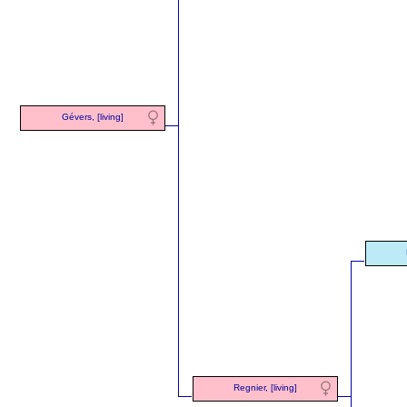
Gévers, [living]
Regnier, [living]