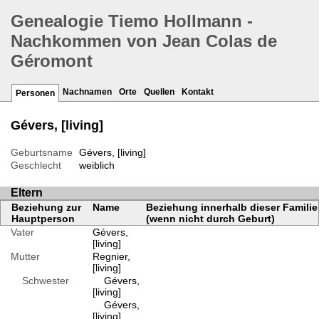
Genealogie Tiemo Hollmann -
Nachkommen von Jean Colas de
Géromont
Nachnamen
Orte
Quellen
Kontakt
Personen
Gévers, [living]
Geburtsname
Gévers, [living]
Geschlecht
weiblich
Eltern
Beziehung zur
Name
Beziehung innerhalb dieser Familie
Hauptperson
(wenn nicht durch Geburt)
Vater
Gévers,
[living]
Mutter
Regnier,
[living]
Schwester
Gévers,
[living]
Gévers,
[living]