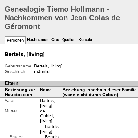
Genealogie Tiemo Hollmann -
Nachkommen von Jean Colas de
Géromont
Nachnamen
Orte
Quellen
Kontakt
Personen
Bertels, [living]
Geburtsname
Bertels, [living]
Geschlecht
männlich
Eltern
Beziehung zur
Name
Beziehung innerhalb dieser Familie
Hauptperson
(wenn nicht durch Geburt)
Vater
Bertels,
[living]
Mutter
de
Quirini,
[living]
Bertels,
[living]
Bruder
Bertels,