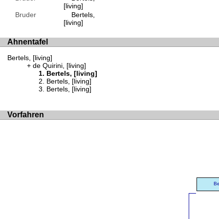
[living]
Bruder
Bertels,
[living]
Ahnentafel
Bertels, [living]
de Quirini, [living]
Bertels, [living]
Bertels, [living]
Bertels, [living]
Vorfahren
Be