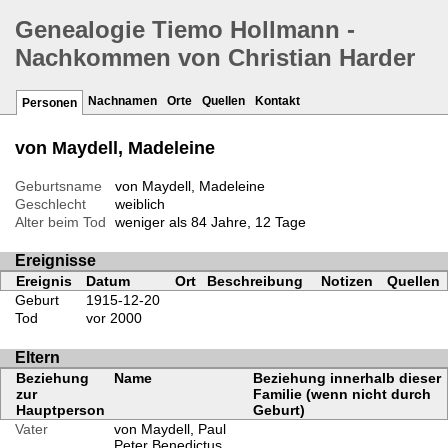
Genealogie Tiemo Hollmann -
Nachkommen von Christian Harder
Nachnamen
Orte
Quellen
Kontakt
Personen
von Maydell, Madeleine
Geburtsname
von Maydell, Madeleine
Geschlecht
weiblich
Alter beim Tod
weniger als 84 Jahre, 12 Tage
Ereignisse
Ereignis
Datum
Ort
Beschreibung
Notizen
Quellen
Geburt
1915-12-20
Tod
vor 2000
Eltern
Beziehung
Name
Beziehung innerhalb dieser
zur
Familie (wenn nicht durch
Hauptperson
Geburt)
Vater
von Maydell, Paul
Peter Benedictus