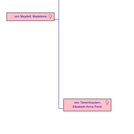
von Maydell, Madeleine
von Tiesenhausen,
Elisabeth Anna Freiin