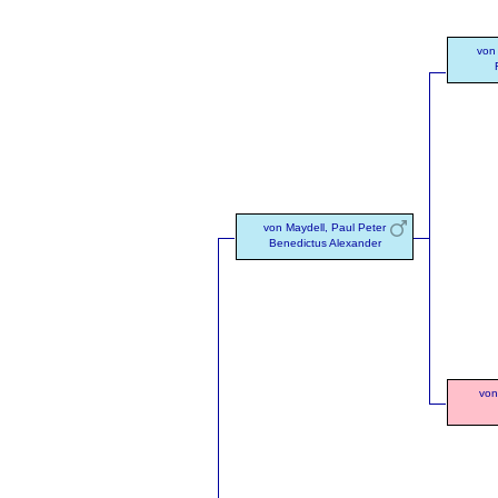
von
von Maydell, Paul Peter
Benedictus Alexander
von