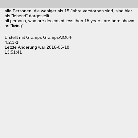
alle Personen, die weniger als 15 Jahre verstorben sind, sind hier
als "lebend" dargestellt.
all persons, who are deceased less than 15 years, are here shown
as "living".
Erstellt mit
Gramps
GrampsAIO64-
4.2.3-1
Letzte Änderung war 2016-05-18
13:51:41