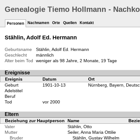
Genealogie Tiemo Hollmann - Nachk
Nachnamen
Orte
Quellen
Kontakt
Personen
Stählin, Adolf Ed. Hermann
Geburtsname
Stählin, Adolf Ed. Hermann
Geschlecht
männlich
Alter beim Tod
weniger als 98 Jahre, 2 Monate, 19 Tage
Ereignisse
Ereignis
Datum
Ort
Geburt
1901-10-13
Nürnberg, Bayern, Deutsc
Adelstitel
Beruf
Tod
vor 2000
Eltern
Beziehung zur Hauptperson
Name
Bezie
Vater
Stählin, Otto
Mutter
Seiler, Anna Maria Ottilie
Bruder
Stählin, Gustav Wilhelm