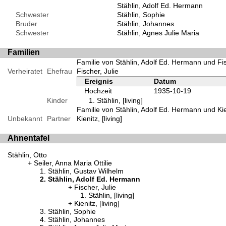
Stählin, Adolf Ed. Hermann
Schwester
Stählin, Sophie
Bruder
Stählin, Johannes
Schwester
Stählin, Agnes Julie Maria
Familien
Familie von Stählin, Adolf Ed. Hermann und Fis
Verheiratet
Ehefrau
Fischer, Julie
Ereignis
Datum
Hochzeit
1935-10-19
Kinder
Stählin, [living]
Familie von Stählin, Adolf Ed. Hermann und Kieni
Unbekannt
Partner
Kienitz, [living]
Ahnentafel
Stählin, Otto
Seiler, Anna Maria Ottilie
Stählin, Gustav Wilhelm
Stählin, Adolf Ed. Hermann
Fischer, Julie
Stählin, [living]
Kienitz, [living]
Stählin, Sophie
Stählin, Johannes