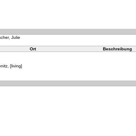
cher, Julie
Ort
Beschreibung
tz, [living]