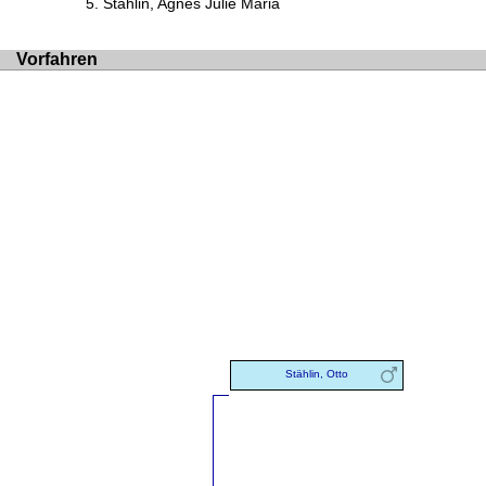
Stählin, Agnes Julie Maria
Vorfahren
Stählin, Otto