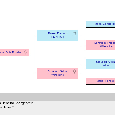
Ranke, Gottlob Is
Ranke, Friedrich
HEINRICH
Lehmicke, Freder
Wilhelmine
nke, Julie Rosalie
Schubert, Gotthi
Heinrich
Schubert, Selma
Wilhelmine
Martin, Henriett
 "lebend" dargestellt.
"living".