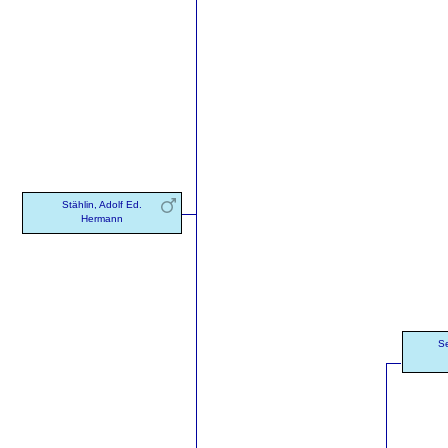
Stählin, Adolf Ed.
Hermann
Se