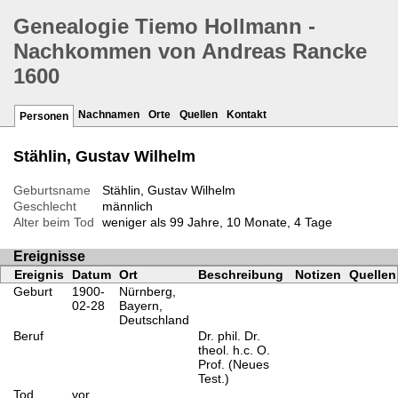
Genealogie Tiemo Hollmann -
Nachkommen von Andreas Rancke
1600
Nachnamen
Orte
Quellen
Kontakt
Personen
Stählin, Gustav Wilhelm
Geburtsname
Stählin, Gustav Wilhelm
Geschlecht
männlich
Alter beim Tod
weniger als 99 Jahre, 10 Monate, 4 Tage
Ereignisse
Ereignis
Datum
Ort
Beschreibung
Notizen
Quellen
Geburt
1900-
Nürnberg,
02-28
Bayern,
Deutschland
Beruf
Dr. phil. Dr.
theol. h.c. O.
Prof. (Neues
Test.)
Tod
vor