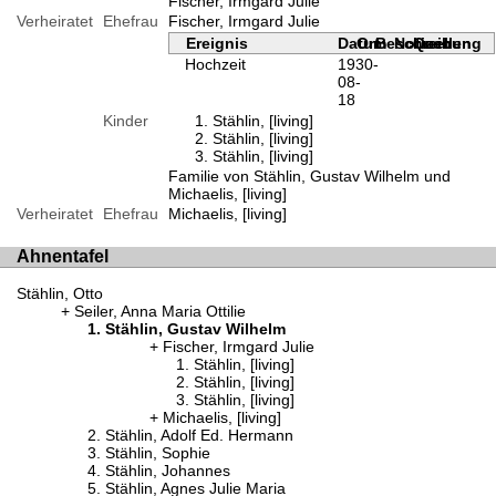
Fischer, Irmgard Julie
Verheiratet
Ehefrau
Fischer, Irmgard Julie
Ereignis
Datum
Ort
Beschreibung
Notizen
Quellen
Hochzeit
1930-
08-
18
Kinder
Stählin, [living]
Stählin, [living]
Stählin, [living]
Familie von Stählin, Gustav Wilhelm und
Michaelis, [living]
Verheiratet
Ehefrau
Michaelis, [living]
Ahnentafel
Stählin, Otto
Seiler, Anna Maria Ottilie
Stählin, Gustav Wilhelm
Fischer, Irmgard Julie
Stählin, [living]
Stählin, [living]
Stählin, [living]
Michaelis, [living]
Stählin, Adolf Ed. Hermann
Stählin, Sophie
Stählin, Johannes
Stählin, Agnes Julie Maria