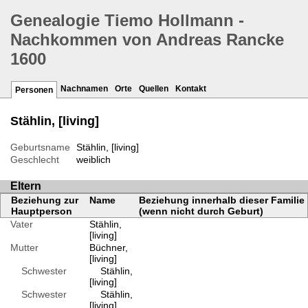
Genealogie Tiemo Hollmann -
Nachkommen von Andreas Rancke
1600
Nachnamen
Orte
Quellen
Kontakt
Personen
Stählin, [living]
Geburtsname
Stählin, [living]
Geschlecht
weiblich
Eltern
Beziehung zur
Name
Beziehung innerhalb dieser Familie
Hauptperson
(wenn nicht durch Geburt)
Vater
Stählin,
[living]
Mutter
Büchner,
[living]
Schwester
Stählin,
[living]
Schwester
Stählin,
[living]