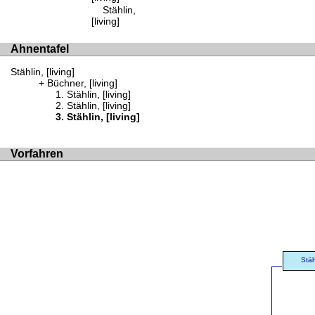
Stählin,
[living]
Ahnentafel
Stählin, [living]
Büchner, [living]
Stählin, [living]
Stählin, [living]
Stählin, [living]
Vorfahren
Stäh