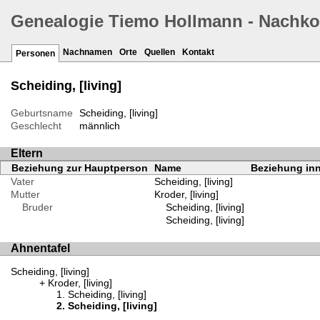
Genealogie Tiemo Hollmann - Nachk
Nachnamen
Orte
Quellen
Kontakt
Personen
Scheiding, [living]
Geburtsname
Scheiding, [living]
Geschlecht
männlich
Eltern
Beziehung zur Hauptperson
Name
Beziehung inn
Vater
Scheiding, [living]
Mutter
Kroder, [living]
Bruder
Scheiding, [living]
Scheiding, [living]
Ahnentafel
Scheiding, [living]
Kroder, [living]
Scheiding, [living]
Scheiding, [living]