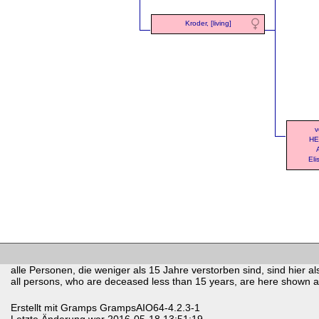
Kroder, [living]
v
HE
Eli
alle Personen, die weniger als 15 Jahre verstorben sind, sind hier als
all persons, who are deceased less than 15 years, are here shown as 
Erstellt mit
Gramps
GrampsAIO64-4.2.3-1