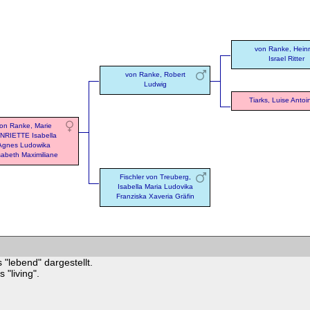
von Ranke, Heinr
Israel Ritter
von Ranke, Robert
Ludwig
Tiarks, Luise Antoi
on Ranke, Marie
NRIETTE Isabella
Agnes Ludowika
sabeth Maximiliane
Fischler von Treuberg,
Isabella Maria Ludovika
Franziska Xaveria Gräfin
 "lebend" dargestellt.
"living".