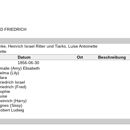
OLD FRIEDRICH
e, Heinrich Israel Ritter und Tiarks, Luise Antoinette
ette
Datum
Ort
Beschreibung
1856-06-30
malie (Amy) Elisabeth
lma (Lily)
lara
iedrich Israel
iedrich (Fred)
ophie
uise
inrich (Harry)
gnes (Sissy)
obert Ludwig