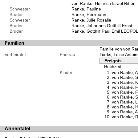
von Ranke, Heinrich Israel Ritter
Schwester
Ranke, Pauline
Bruder
Ranke, Herrmann
Schwester
Ranke, Julie Rosalie
Bruder
Ranke, Johannes Gotthilf Ernst
Bruder
Ranke, Gotthilf Paul Emil LEOP
Familien
Familie von von Rank
Verheiratet
Ehefrau
Tiarks, Luise Antoin
Ereignis
Hochzeit
Kinder
von Ranke, A
von Ranke, Se
von Ranke, K
von Ranke, Fr
von Ranke, Fr
von Ranke, S
von Ranke, L
von Ranke, He
von Ranke, A
von Ranke, R
Ahnentafel