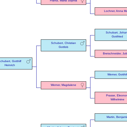
Frantz, Maria Sophia
Lochner, Anna Ma
Schubart, Joha
Gottfried
Schubert, Christian
Gottlob
Bretschneider, Jul
chubert, Gotthilf
Heinrich
Werner, Gotthil
Werner, Magdalene
Prasse, Eleono
Wilhelmine
Martin, Benjami