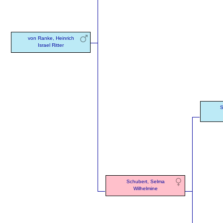
von Ranke, Heinrich
Israel Ritter
S
Schubert, Selma
Wilhelmine