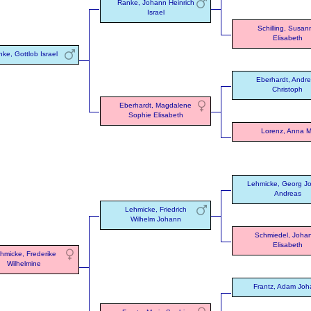
Ranke, Johann Heinrich
Israel
Schilling, Susan
Elisabeth
ke, Gottlob Israel
Eberhardt, Andr
Christoph
Eberhardt, Magdalene
Sophie Elisabeth
Lorenz, Anna M
Lehmicke, Georg J
Andreas
Lehmicke, Friedrich
Wilhelm Johann
Schmiedel, Joha
Elisabeth
hmicke, Frederike
Wilhelmine
Frantz, Adam Joh