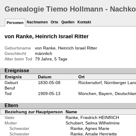
Genealogie Tiemo Hollmann - Nachk
Nachnamen
Orte
Quellen
Kontakt
Personen
von Ranke, Heinrich Israel Ritter
Geburtsname
von Ranke, Heinrich Israel Ritter
Geschlecht
männlich
Alter beim Tod
79 Jahre, 5 Tage
Ereignisse
Ereignis
Datum
Ort
Geburt
1830-05-08
Rückersdorf, Nürnberger Lan
Beruf
Tod
1909-05-13
München, Bayern, Deutschla
Eltern
Beziehung zur Hauptperson
Name
Vater
Ranke, Friedrich HEINRICH
Mutter
Schubert, Selma Wilhelmine
Schwester
Ranke, Agnes Marie
Schwester
Ranke, Amalie Henriette