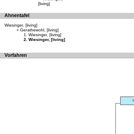
[living]
Ahnentafel
Wiesinger, [living]
Gerathewohl, [living]
Wiesinger, [living]
Wiesinger, [living]
Vorfahren
W