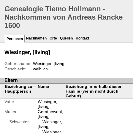
Genealogie Tiemo Hollmann -
Nachkommen von Andreas Rancke
1600
Nachnamen
Orte
Quellen
Kontakt
Personen
Wiesinger, [living]
Geburtsname
Wiesinger, [living]
Geschlecht
weiblich
Eltern
Beziehung zur
Name
Beziehung innerhalb dieser
Hauptperson
Familie (wenn nicht durch
Geburt)
Vater
Wiesinger,
[living]
Mutter
Gerathewohl,
[living]
Schwester
Wiesinger,
[living]
Wiesinger,