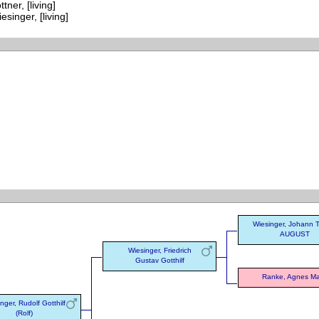
ttner, [living]
esinger, [living]
Wiesinger, Johann 
AUGUST
Wiesinger, Friedrich
Gustav Gotthilf
Ranke, Agnes Ma
nger, Rudolf Gotthilf
(Rolf)