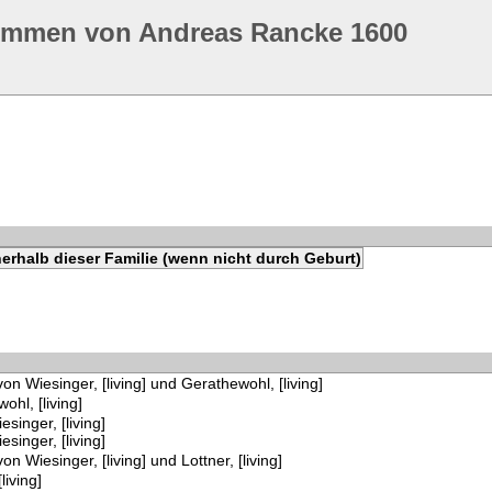
ommen von Andreas Rancke 1600
erhalb dieser Familie (wenn nicht durch Geburt)
von Wiesinger, [living] und Gerathewohl, [living]
ohl, [living]
esinger, [living]
esinger, [living]
on Wiesinger, [living] und Lottner, [living]
living]