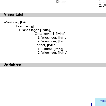
Kinder
Lo
Wi
Ahnentafel
Wiesinger, [living]
Hein, [living]
Wiesinger, [living]
Gerathewohl, [living]
Wiesinger, [living]
Wiesinger, [living]
Lottner, [living]
Lottner, [living]
Wiesinger, [living]
Vorfahren
Wiesi