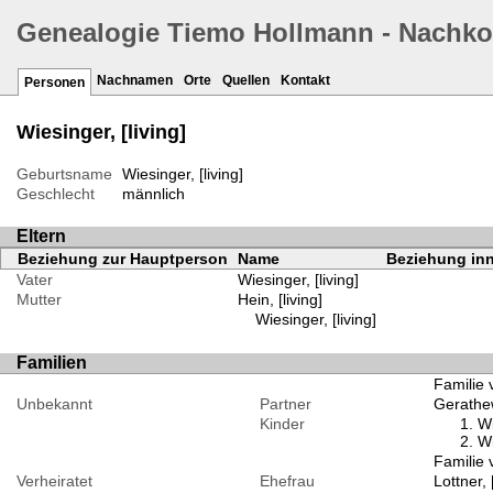
Genealogie Tiemo Hollmann - Nachk
Nachnamen
Orte
Quellen
Kontakt
Personen
Wiesinger, [living]
Geburtsname
Wiesinger, [living]
Geschlecht
männlich
Eltern
Beziehung zur Hauptperson
Name
Beziehung inn
Vater
Wiesinger, [living]
Mutter
Hein, [living]
Wiesinger, [living]
Familien
Familie 
Unbekannt
Partner
Gerathew
Kinder
Wi
Wi
Familie v
Verheiratet
Ehefrau
Lottner, [