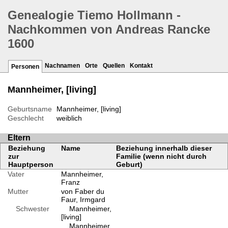
Genealogie Tiemo Hollmann -
Nachkommen von Andreas Rancke
1600
Nachnamen
Orte
Quellen
Kontakt
Personen
Mannheimer, [living]
Geburtsname
Mannheimer, [living]
Geschlecht
weiblich
Eltern
Beziehung
Name
Beziehung innerhalb dieser
zur
Familie (wenn nicht durch
Hauptperson
Geburt)
Vater
Mannheimer,
Franz
Mutter
von Faber du
Faur, Irmgard
Schwester
Mannheimer,
[living]
Mannheimer,