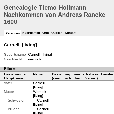
Genealogie Tiemo Hollmann -
Nachkommen von Andreas Rancke
1600
Nachnamen
Orte
Quellen
Kontakt
Personen
Carnell, [living]
Geburtsname
Carnell, [living]
Geschlecht
weiblich
Eltern
Beziehung zur
Name
Beziehung innerhalb dieser Familie
Hauptperson
(wenn nicht durch Geburt)
Vater
Carnell,
[living]
Mutter
Wernick,
[living]
Schwester
Carnell,
[living]
Bruder
Carnell,
[living]