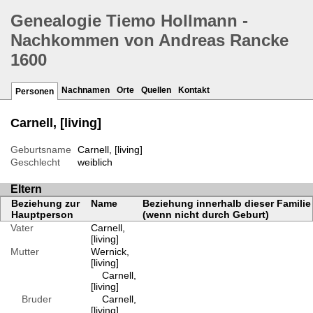
Genealogie Tiemo Hollmann -
Nachkommen von Andreas Rancke
1600
Nachnamen
Orte
Quellen
Kontakt
Personen
Carnell, [living]
Geburtsname
Carnell, [living]
Geschlecht
weiblich
Eltern
Beziehung zur
Name
Beziehung innerhalb dieser Familie
Hauptperson
(wenn nicht durch Geburt)
Vater
Carnell,
[living]
Mutter
Wernick,
[living]
Carnell,
[living]
Bruder
Carnell,
[living]