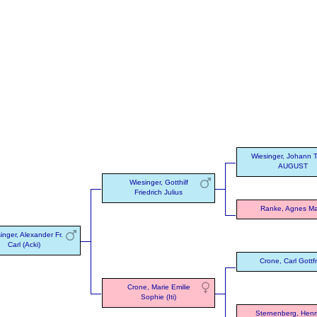
Wiesinger, Johann 
AUGUST
Wiesinger, Gotthilf
Friedrich Julius
Ranke, Agnes Ma
inger, Alexander Fr.
Carl (Acki)
Crone, Carl Gottfr
Crone, Marie Emilie
Sophie (Iti)
Sternenberg, Henri