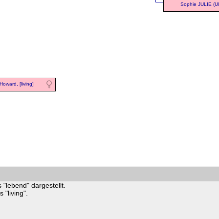
Sophie JULIE (Ul
Howard, [living]
 "lebend" dargestellt.
"living".