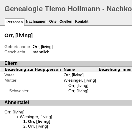
Genealogie Tiemo Hollmann - Nachk
Nachnamen
Orte
Quellen
Kontakt
Personen
Orr, [living]
Geburtsname
Orr, [living]
Geschlecht
männlich
Eltern
Beziehung zur Hauptperson
Name
Beziehung inner
Vater
Orr, [living]
Mutter
Wiesinger, [living]
Orr, [living]
Schwester
Orr, [living]
Ahnentafel
Orr, [living]
Wiesinger, [living]
Orr, [living]
Orr, [living]