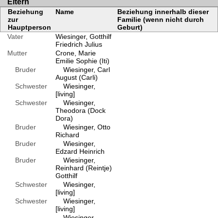
Eltern
Beziehung
Name
Beziehung innerhalb dieser
zur
Familie (wenn nicht durch
Hauptperson
Geburt)
Vater
Wiesinger, Gotthilf
Friedrich Julius
Mutter
Crone, Marie
Emilie Sophie (Iti)
Bruder
Wiesinger, Carl
August (Carli)
Schwester
Wiesinger,
[living]
Schwester
Wiesinger,
Theodora (Dock
Dora)
Bruder
Wiesinger, Otto
Richard
Bruder
Wiesinger,
Edzard Heinrich
Bruder
Wiesinger,
Reinhard (Reintje)
Gotthilf
Schwester
Wiesinger,
[living]
Schwester
Wiesinger,
[living]
Wiesinger,