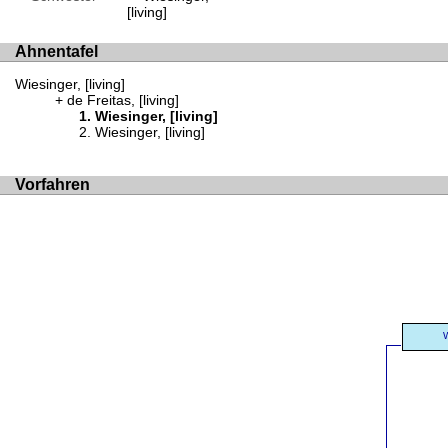
[living]
Ahnentafel
Wiesinger, [living]
de Freitas, [living]
Wiesinger, [living]
Wiesinger, [living]
Vorfahren
W