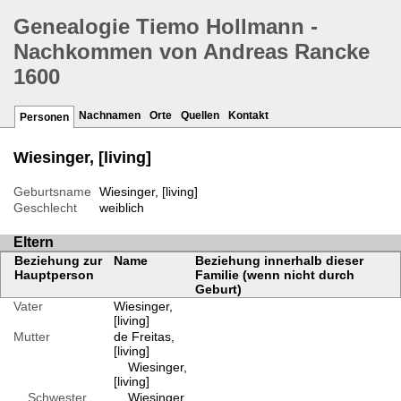
Genealogie Tiemo Hollmann -
Nachkommen von Andreas Rancke
1600
Nachnamen
Orte
Quellen
Kontakt
Personen
Wiesinger, [living]
Geburtsname
Wiesinger, [living]
Geschlecht
weiblich
Eltern
Beziehung zur
Name
Beziehung innerhalb dieser
Hauptperson
Familie (wenn nicht durch
Geburt)
Vater
Wiesinger,
[living]
Mutter
de Freitas,
[living]
Wiesinger,
[living]
Schwester
Wiesinger,