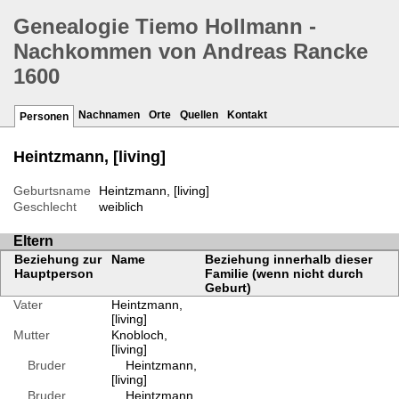
Genealogie Tiemo Hollmann -
Nachkommen von Andreas Rancke
1600
Nachnamen
Orte
Quellen
Kontakt
Personen
Heintzmann, [living]
Geburtsname
Heintzmann, [living]
Geschlecht
weiblich
Eltern
Beziehung zur
Name
Beziehung innerhalb dieser
Hauptperson
Familie (wenn nicht durch
Geburt)
Vater
Heintzmann,
[living]
Mutter
Knobloch,
[living]
Bruder
Heintzmann,
[living]
Bruder
Heintzmann,