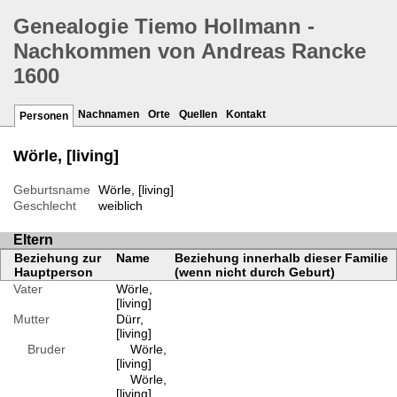
Genealogie Tiemo Hollmann -
Nachkommen von Andreas Rancke
1600
Nachnamen
Orte
Quellen
Kontakt
Personen
Wörle, [living]
Geburtsname
Wörle, [living]
Geschlecht
weiblich
Eltern
Beziehung zur
Name
Beziehung innerhalb dieser Familie
Hauptperson
(wenn nicht durch Geburt)
Vater
Wörle,
[living]
Mutter
Dürr,
[living]
Bruder
Wörle,
[living]
Wörle,
[living]