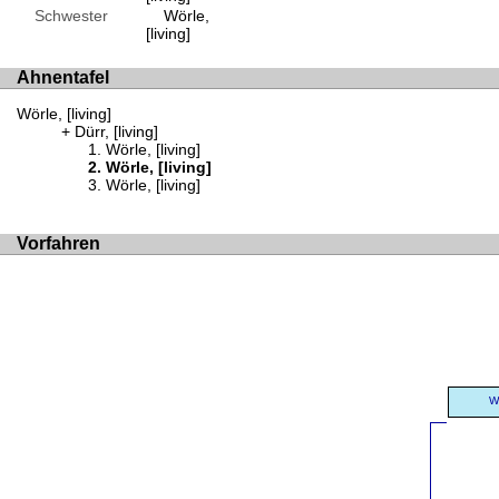
Schwester
Wörle,
[living]
Ahnentafel
Wörle, [living]
Dürr, [living]
Wörle, [living]
Wörle, [living]
Wörle, [living]
Vorfahren
W