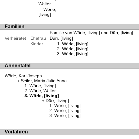
Walter
Wörle,
[living]
Familien
Familie von Wörle, [living] und Dürr, [living]
Verheiratet
Ehefrau
Dürr, [living]
Kinder
Wörle, [living]
Wörle, [living]
Wörle, [living]
Ahnentafel
Wörle, Karl Joseph
Seiler, Maria Julie Anna
Wörle, [living]
Wörle, Walter
Wörle, [living]
Dürr, [living]
Wörle, [living]
Wörle, [living]
Wörle, [living]
Vorfahren