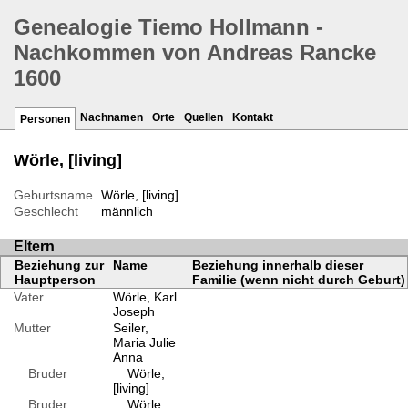
Genealogie Tiemo Hollmann -
Nachkommen von Andreas Rancke
1600
Nachnamen
Orte
Quellen
Kontakt
Personen
Wörle, [living]
Geburtsname
Wörle, [living]
Geschlecht
männlich
Eltern
Beziehung zur
Name
Beziehung innerhalb dieser
Hauptperson
Familie (wenn nicht durch Geburt)
Vater
Wörle, Karl
Joseph
Mutter
Seiler,
Maria Julie
Anna
Bruder
Wörle,
[living]
Bruder
Wörle,