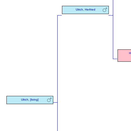
Ulrich, Herfried
H
Ulrich, [living]