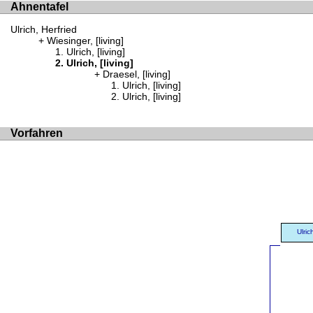
Ahnentafel
Ulrich, Herfried
Wiesinger, [living]
Ulrich, [living]
Ulrich, [living]
Draesel, [living]
Ulrich, [living]
Ulrich, [living]
Vorfahren
Ulric