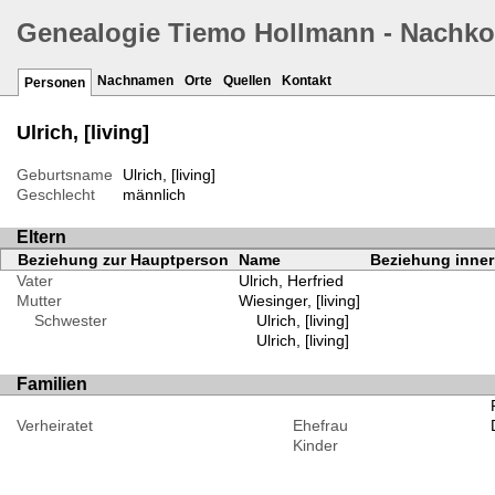
Genealogie Tiemo Hollmann - Nachk
Nachnamen
Orte
Quellen
Kontakt
Personen
Ulrich, [living]
Geburtsname
Ulrich, [living]
Geschlecht
männlich
Eltern
Beziehung zur Hauptperson
Name
Beziehung inner
Vater
Ulrich, Herfried
Mutter
Wiesinger, [living]
Schwester
Ulrich, [living]
Ulrich, [living]
Familien
Verheiratet
Ehefrau
Kinder