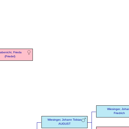
abenicht, Frieda
(Friedel)
Wiesinger, Joha
Friedrich
Wiesinger, Johann Tobias
AUGUST