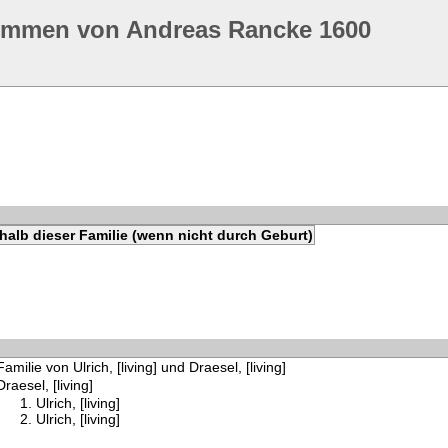
ommen von Andreas Rancke 1600
halb dieser Familie (wenn nicht durch Geburt)
Familie von Ulrich, [living] und Draesel, [living]
Draesel, [living]
Ulrich, [living]
Ulrich, [living]