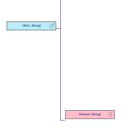
Ulrich, [living]
Draesel, [living]